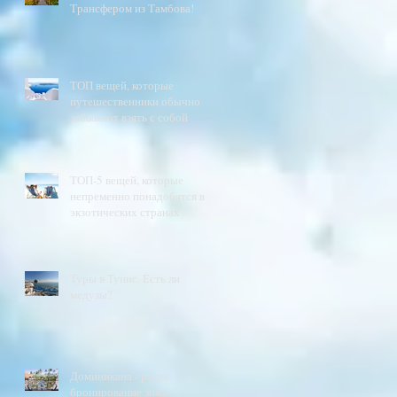
Трансфером из Тамбова!
ТОП вещей, которые
путешественники обычно
забывают взять с собой
ТОП-5 вещей, которые
непременно понадобятся в
экзотических странах
Туры в Тунис. Есть ли
медузы?
Доминикана - ранее
бронирование зима