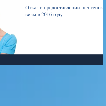
Отказ в предоставлении шенгенско
визы в 2016 году
Визовый центр Аквамарин - решение Ваших визовых
проблем.