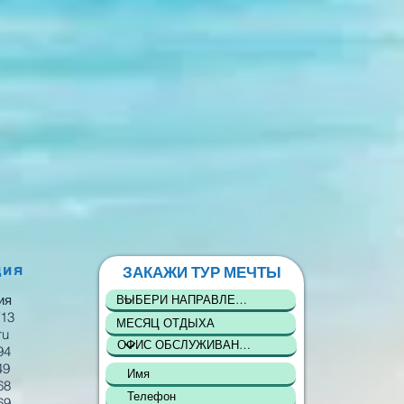
ция
ЗАКАЖИ ТУР МЕЧТЫ
ия
/13
ru
94
49
68
69