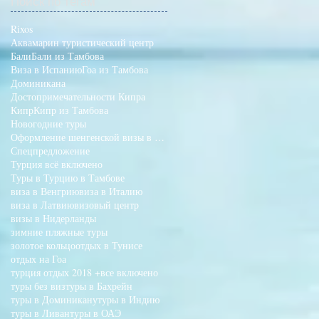
Поиск по тегам
Rixos
Аквамарин туристический центр
Бали
Бали из Тамбова
Виза в Испанию
Гоа из Тамбова
Доминикана
Достопримечательности Кипра
Кипр
Кипр из Тамбова
Новогодние туры
Оформление шенгенской визы в Тамбове
Спецпредложение
Турция всё включено
Туры в Турцию в Тамбове
виза в Венгрию
виза в Италию
виза в Латвию
визовый центр
визы в Нидерланды
зимние пляжные туры
золотое кольцо
отдых в Тунисе
отдых на Гоа
турция отдых 2018 +все включено
туры без виз
туры в Бахрейн
туры в Доминикану
туры в Индию
туры в Ливан
туры в ОАЭ