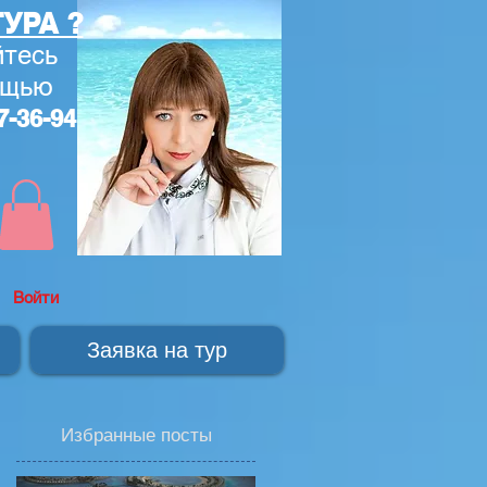
УРА ?
тесь
ощью
7-36-94
Войти
Заявка на тур
Избранные посты