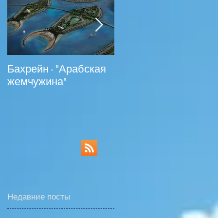
й
Бахрейн - "Арабская
На российском
жемчужина"
туррынке появились
туры в Ливан
Недавние посты