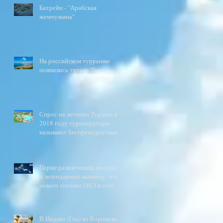
Бахрейн - "Арабская
жемчужина"
На российском туррынке
появились туры в Ливан
Спрос на летнюю Турцию в
2018 году туроператоры
называют беспрецедентным
Парки развлечений, мюзиклы
и легендарные аквашоу: что
нового готовят ОАЭ в сезоне
2017\2018?
В Индию (Гоа) из Воронежа.