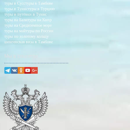
туры в Сусс
туры в Тамбове
туры в Тунис
туры в Турцию
туры и путёвки в Тунис
туры на Бали
туры на Кипр
туры на Средиземное море
туры на май
туры по России
туры по золотому кольцу
шенгенская виза в Тамбове
Мы в соцсетях