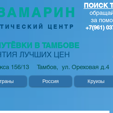
ПОИСК Т
ВАМАРИН
обращай
за по
м
ТИЧЕСКИЙ ЦЕНТР
+7(961) 03
ПУТЁВКИ В ТАМБОВЕ
НТИЯ ЛУЧШИХ ЦЕН
кса 156/13
Тамбов, ул. Ореховая д.4
траны
Россия
Круизы