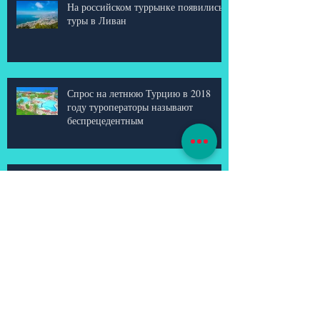
На российском туррынке появились
туры в Ливан
Спрос на летнюю Турцию в 2018
году туроператоры называют
беспрецедентным
Парки развлечений, мюзиклы и
легендарные аквашоу: что нового
готовят ОАЭ в сезоне 2017\2018?
В Индию (Гоа) из Воронежа.
Трансфером из Тамбова!