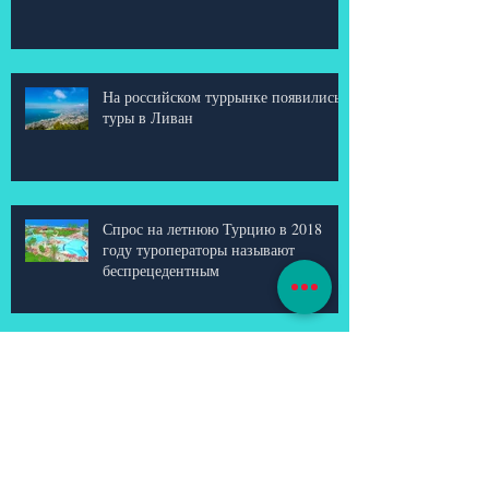
Бахрейн - "Арабская жемчужина"
На российском туррынке появились
туры в Ливан
Спрос на летнюю Турцию в 2018
году туроператоры называют
беспрецедентным
Парки развлечений, мюзиклы и
легендарные аквашоу: что нового
готовят ОАЭ в сезоне 2017\2018?