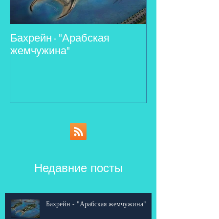
Бахрейн - "Арабская
На российско
жемчужина"
появились тур
Недавние посты