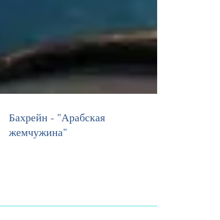
Бахрейн - "Арабская
жемчужина"
Бахрейн — самое маленькое арабское государство с
береговой линией в 161 км. Здесь многовековые
традиции сочетаются с современными ценностями