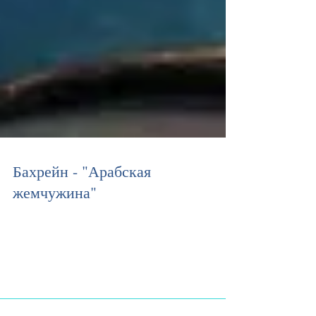
Бахрейн - "Арабская
жемчужина"
Бахрейн — самое маленькое арабское государство с
береговой линией в 161 км. Здесь многовековые
традиции сочетаются с современными ценностями