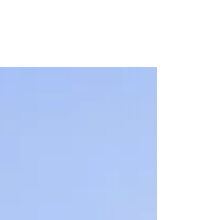
Свадьба в Доминикане
Свадьба в Доминикане Уютная церемония на безлюдном
пляже в окружении мягких волн, белоснежного песка,
яркого солнца и любимого человека.....