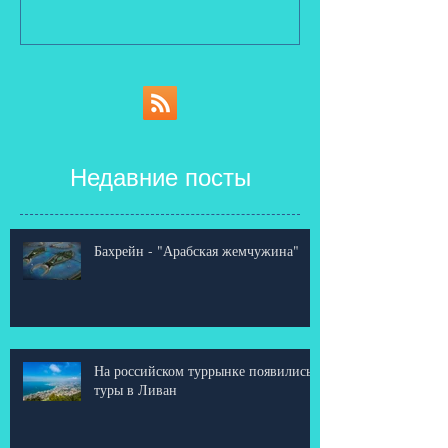
Недавние посты
Бахрейн - "Арабская жемчужина"
На российском туррынке появились
туры в Ливан