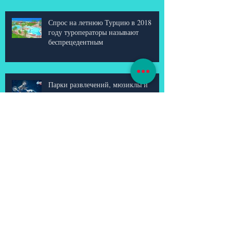
Спрос на летнюю Турцию в 2018
году туроператоры называют
беспрецедентным
Парки развлечений, мюзиклы и
легендарные аквашоу: что нового
готовят ОАЭ в сезоне 2017\2018?
В Индию (Гоа) из Воронежа.
Трансфером из Тамбова!
ТОП вещей, которые