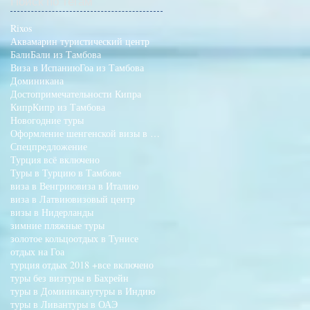
Поиск по тегам
Rixos
Аквамарин туристический центр
Бали
Бали из Тамбова
Виза в Испанию
Гоа из Тамбова
Доминикана
Достопримечательности Кипра
Кипр
Кипр из Тамбова
Новогодние туры
Оформление шенгенской визы в Тамбове
Спецпредложение
Турция всё включено
Туры в Турцию в Тамбове
виза в Венгрию
виза в Италию
виза в Латвию
визовый центр
визы в Нидерланды
зимние пляжные туры
золотое кольцо
отдых в Тунисе
отдых на Гоа
турция отдых 2018 +все включено
туры без виз
туры в Бахрейн
туры в Доминикану
туры в Индию
туры в Ливан
туры в ОАЭ