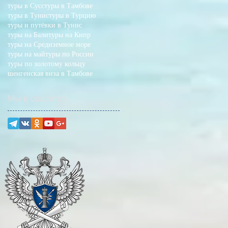
туры в Сусс
туры в Тамбове
туры в Тунис
туры в Турцию
туры и путёвки в Тунис
туры на Бали
туры на Кипр
туры на Средиземное море
туры на май
туры по России
туры по золотому кольцу
шенгенская виза в Тамбове
Мы в соцсетях