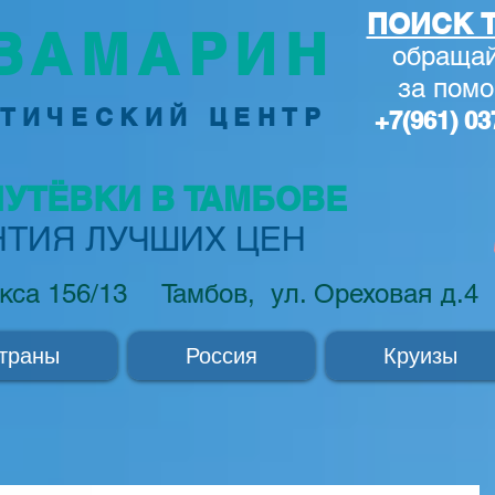
ПОИСК Т
ВАМАРИН
обращай
за по
м
ТИЧЕСКИЙ ЦЕНТР
+7(961) 03
ПУТЁВКИ В ТАМБОВЕ
НТИЯ ЛУЧШИХ ЦЕН
кса 156/13
Тамбов, ул. Ореховая д.4
траны
Россия
Круизы