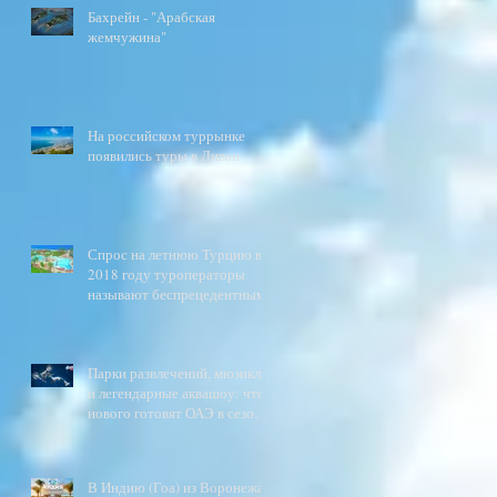
Бахрейн - "Арабская
жемчужина"
На российском туррынке
появились туры в Ливан
Спрос на летнюю Турцию в
2018 году туроператоры
называют беспрецедентным
Парки развлечений, мюзиклы
и легендарные аквашоу: что
нового готовят ОАЭ в сезоне
2017\2018?
В Индию (Гоа) из Воронежа.