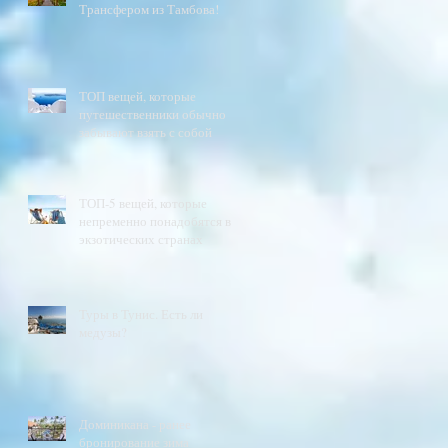
Трансфером из Тамбова!
ТОП вещей, которые
путешественники обычно
забывают взять с собой
ТОП-5 вещей, которые
непременно понадобятся в
экзотических странах
Туры в Тунис. Есть ли
медузы?
Доминикана - ранее
бронирование зима