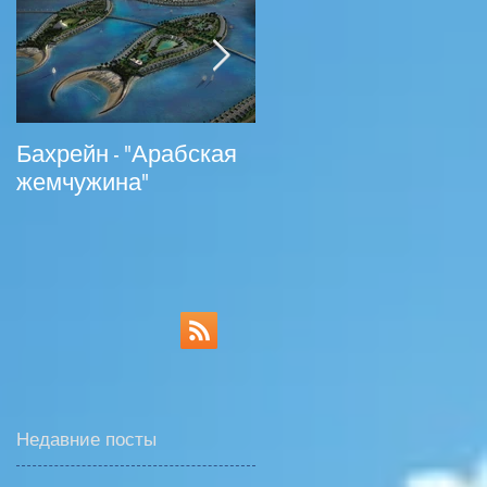
й
Бахрейн - "Арабская
На российском
жемчужина"
туррынке появились
туры в Ливан
Недавние посты