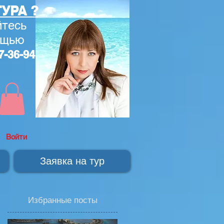
УРА ?
тесь
ощью
7-36-94
Войти
Заявка на тур
Избранные посты