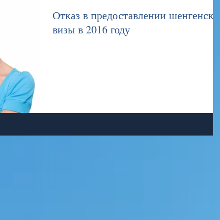
Отказ в предоставлении шенгенско
визы в 2016 году
Визовый центр Аквамарин - решение Ваших визовых
проблем.