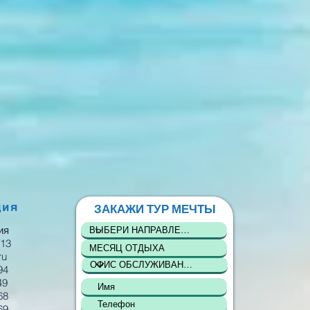
ция
ЗАКАЖИ ТУР МЕЧТЫ
ия
/13
ru
94
49
68
69