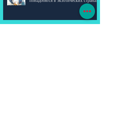
ТОП-5 вещей, которые непременно
понадобятся в экзотических странах
Туры в Тунис. Есть ли медузы?
Доминикана - ранее бронирование
зима 2017/2018
Пляжи Бали