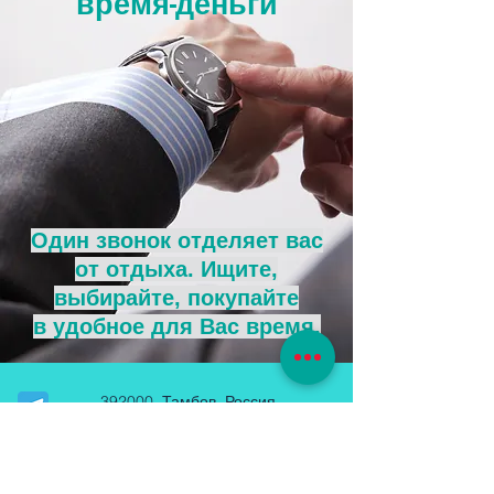
время-деньги
Один звонок отделяет вас
от отдыха. Ищите,
выбирайте, покупайте
в удобное для Вас время.
392000. Тамбов, Россия
ул. Карла Маркса 156/13
aquamarine.11@mail.ru
Тел.:
+7 (961) 037-36-94
+7 (4752) 79 70 49