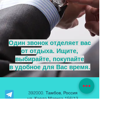
Один звонок отделяет вас
от отдыха. Ищите,
выбирайте, покупайте
в удобное для Вас время.
392000. Тамбов, Россия
ул. Карла Маркса 156/13
aquamarine.11@mail.ru
Тел.:
+7 (961) 037-36-94
+7 (4752) 79 70 49
+7 (961) 619-81-68
+7 (961) 619-81-69
+7 (961) 619-81-66
+7 (961) 619-81-89