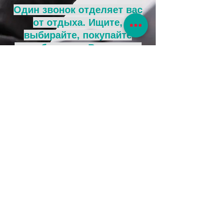
Один звонок отделяет вас
от отдыха. Ищите,
выбирайте, покупайте
в удобное для Вас время.
392000. Тамбов, Россия
ул. Карла Маркса 156/13
aquamarine.11@mail.ru
Тел.:
+7 (961) 037-36-94
+7 (4752) 79 70 49
+7 (961) 619-81-68
+7 (961) 619-81-69
+7 (961) 619-81-66
+7 (961) 619-81-89
© 2015 «Аквамарин»
www.1.aquamarintour.ru