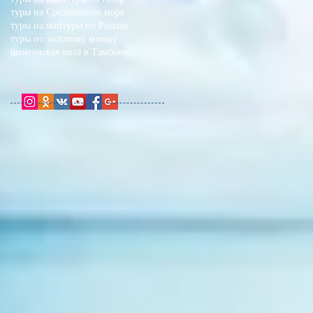
туры на Средиземное море
туры на май
туры по России
туры по золотому кольцу
шенгенская виза в Тамбове
Мы в соцсетях