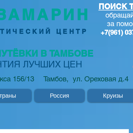
ПОИСК Т
ВАМАРИН
обращай
за по
м
ТИЧЕСКИЙ ЦЕНТР
+7(961) 03
ПУТЁВКИ В ТАМБОВЕ
НТИЯ ЛУЧШИХ ЦЕН
кса 156/13
Тамбов, ул. Ореховая д.4
траны
Россия
Круизы