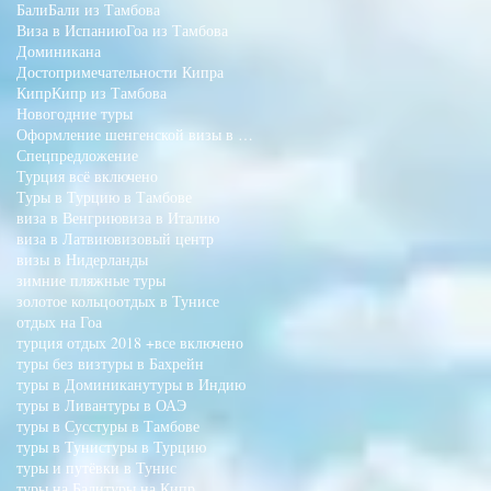
Бали
Бали из Тамбова
Виза в Испанию
Гоа из Тамбова
Доминикана
Достопримечательности Кипра
Кипр
Кипр из Тамбова
Новогодние туры
Оформление шенгенской визы в Тамбове
Спецпредложение
Турция всё включено
Туры в Турцию в Тамбове
виза в Венгрию
виза в Италию
виза в Латвию
визовый центр
визы в Нидерланды
зимние пляжные туры
золотое кольцо
отдых в Тунисе
отдых на Гоа
турция отдых 2018 +все включено
туры без виз
туры в Бахрейн
туры в Доминикану
туры в Индию
туры в Ливан
туры в ОАЭ
туры в Сусс
туры в Тамбове
туры в Тунис
туры в Турцию
туры и путёвки в Тунис
туры на Бали
туры на Кипр