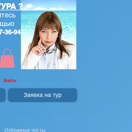
УРА ?
тесь
ощью
7-36-94
Войти
Заявка на тур
Избранные посты