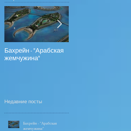
Бахрейн - "Арабская
На российском
жемчужина"
туррынке появились
туры в Ливан
Недавние посты
Бахрейн - "Арабская
жемчужина"