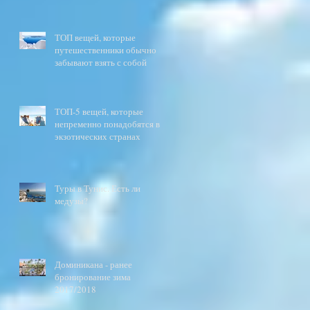
ТОП вещей, которые
путешественники обычно
забывают взять с собой
ТОП-5 вещей, которые
непременно понадобятся в
экзотических странах
Туры в Тунис. Есть ли
медузы?
Доминикана - ранее
бронирование зима
2017/2018