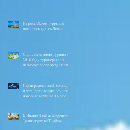
На российском туррынке
появились туры в Ливан
Спрос на летнюю Турцию в
2018 году туроператоры
называют беспрецедентным
Парки развлечений, мюзиклы
и легендарные аквашоу: что
нового готовят ОАЭ в сезоне
2017\2018?
В Индию (Гоа) из Воронежа.
Трансфером из Тамбова!