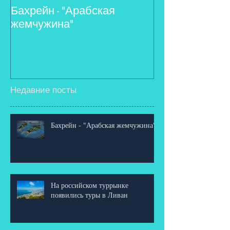
Бахрейн - "Арабская
На российско
жемчужина"
появились тур
Недавние посты
Бахрейн - "Арабская жемчужина"
На российском туррынке
появились туры в Ливан