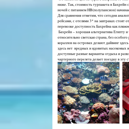
ниже. Так, стоимость турпакета в Бахрейн 
ночей с питанием HB(полупансион) начинает
Для сравнения отметим, что сегодня анало
рейсами, с отелями 3* на завтраках стоят о
перевозке доступность Бахрейна как пляжн
 Бахрейн – хорошая альтернатива Египту и ОАЭ, цены достаточно умеренные. Пляжей много, плюс ко всему это 
относительно светская страна, без особого
кораллов на островах делают дайвинг здес
здесь нет  вредных и ядовитых насекомых и
доступные разные варианты отдыха и разв
чартерного перелета делает поездку в эту 