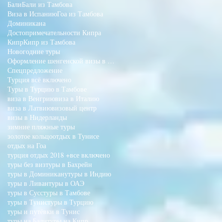
Бали
Бали из Тамбова
Виза в Испанию
Гоа из Тамбова
Доминикана
Достопримечательности Кипра
Кипр
Кипр из Тамбова
Новогодние туры
Оформление шенгенской визы в Тамбове
Спецпредложение
Турция всё включено
Туры в Турцию в Тамбове
виза в Венгрию
виза в Италию
виза в Латвию
визовый центр
визы в Нидерланды
зимние пляжные туры
золотое кольцо
отдых в Тунисе
отдых на Гоа
турция отдых 2018 +все включено
туры без виз
туры в Бахрейн
туры в Доминикану
туры в Индию
туры в Ливан
туры в ОАЭ
туры в Сусс
туры в Тамбове
туры в Тунис
туры в Турцию
туры и путёвки в Тунис
туры на Бали
туры на Кипр