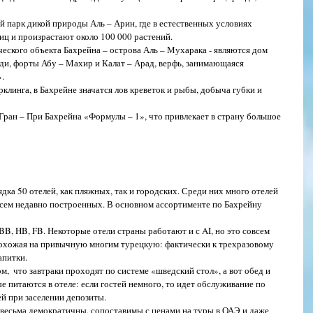
 парк дикой природы Аль – Арин, где в естественных условиях 
ц и произрастают около 100 000 растений.
ского объекта Бахрейна – острова Аль – Мухарака - являются дом 
ди, форты Абу – Махир и Калат – Арад, верфь, занимающаяся 
.
клинга, в Бахрейне значатся лов креветок и рыбы, добыча губки и 
ран – При Бахрейна «Формулы – 1», что привлекает в страну большое 
АХРЕЙН?
ка 50 отелей, как пляжных, так и городских. Среди них много отелей 
сем недавно построенных. В основном ассортименте по Бахрейну 
B, HB, FB. Некоторые отели страны работают и с AI, но это совсем 
похожая на привычную многим турецкую: фактически к трехразовому 
питки.  
м,  что завтраки проходят по системе «шведский стол», а вот обед и 
е питаются в отеле: если гостей немного, то идет обслуживание по 
ей при заселении депозиты.
и весьма демократичны, сопоставимы с ценами на туры в ОАЭ и даже 