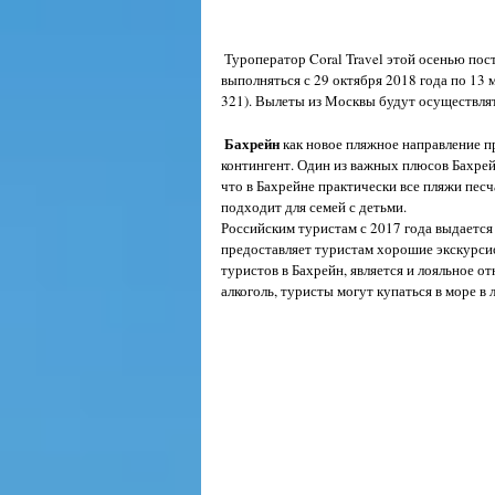
 Туроператор Coral Travel этой осенью поставил чартерную программу на Бахрейн. Полётная программа будет 
выполняться с 29 октября 2018 года по 13 
321). Вылеты из Москвы будут осуществлять
Бахрейн
 как новое пляжное направление п
контингент. Один из важных плюсов Бахрейн
что в Бахрейне практически все пляжи песч
подходит для семей с детьми.
Российским туристам с 2017 года выдается 
предоставляет туристам хорошие экскурс
туристов в Бахрейн, является и лояльное 
алкоголь, туристы могут купаться в море в