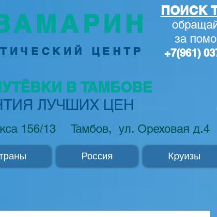
ПОИСК Т
ВАМАРИН
обращай
за по
м
ТИЧЕСКИЙ ЦЕНТР
+7(961) 03
ПУТЁВКИ В ТАМБОВЕ
НТИЯ ЛУЧШИХ ЦЕН
кса 156/13
Тамбов, ул. Ореховая д.4
траны
Россия
Круизы