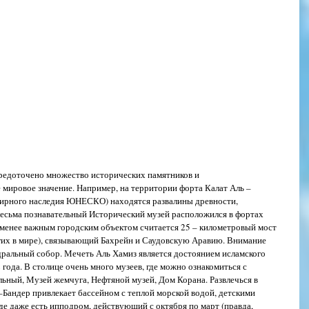
средоточено множество исторических памятников и 
мировое значение. Например, на территории форта Калат Аль – 
емирного наследия ЮНЕСКО) находятся развалины древности, 
Весьма познавательный Исторический музей расположился в фортах 
 менее важным городским объектом считается 25 – километровый мост 
гих в мире), связывающий Бахрейн и Саудовскую Аравию. Внимание 
ральный собор. Мечеть Аль Хамиз является достоянием исламского 
 года. В столице очень много музеев, где можно ознакомиться с 
льный, Музей жемчуга, Нефтяной музей, Дом Корана. Развлечься в 
–Бандер привлекает бассейном с теплой морской водой, детскими 
де даже есть ипподром, действующий с октября по март (правда, 