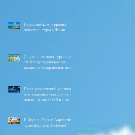
На российском туррынке
появились туры в Ливан
Спрос на летнюю Турцию в
2018 году туроператоры
называют беспрецедентным
Парки развлечений, мюзиклы
и легендарные аквашоу: что
нового готовят ОАЭ в сезоне
2017\2018?
В Индию (Гоа) из Воронежа.
Трансфером из Тамбова!