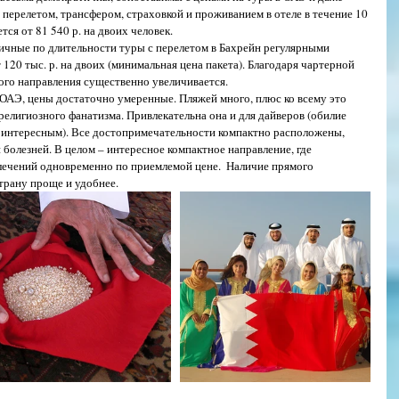
с перелетом, трансфером, страховкой и проживанием в отеле в течение 10 
ся от 81 540 р. на двоих человек.
гичные по длительности туры с перелетом в Бахрейн регулярными 
т 120 тыс. р. на двоих (минимальная цена пакета). Благодаря чартерной 
ого направления существенно увеличивается.
 религиозного фанатизма. Привлекательна она и для дайверов (обилие 
ь интересным). Все достопримечательности компактно расположены, 
 болезней. В целом – интересное компактное направление, где 
лечений одновременно по приемлемой цене.  Наличие прямого 
страну проще и удобнее.