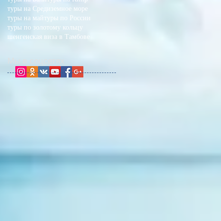
туры на Средиземное море
туры на май
туры по России
туры по золотому кольцу
шенгенская виза в Тамбове
Мы в соцсетях