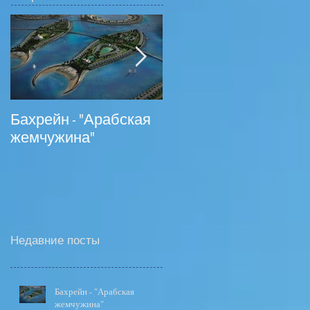
Бахрейн - "Арабская
На российском
жемчужина"
туррынке появились
туры в Ливан
Недавние посты
Бахрейн - "Арабская
жемчужина"