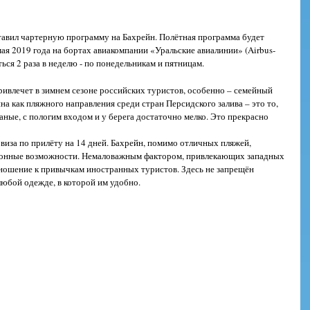
мая 2019 года на бортах авиакомпании «Уральские авиалинии» (Airbus-
ся 2 раза в неделю - по понедельникам и пятницам.
ривлечет в зимнем сезоне российских туристов, особенно – семейный 
а как пляжного направления среди стран Персидского залива – это то, 
аные, с пологим входом и у берега достаточно мелко. Это прекрасно 
виза по прилёту на 14 дней. Бахрейн, помимо отличных пляжей, 
ионные возможности. Немаловажным фактором, привлекающих западных 
отношение к привычкам иностранных туристов. Здесь не запрещён 
 любой одежде, в которой им удобно.