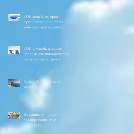
ТОП вещей, которые
путешественники обычно
забывают взять с собой
ТОП-5 вещей, которые
непременно понадобятся в
экзотических странах
Туры в Тунис. Есть ли
медузы?
Доминикана - ранее
бронирование зима
2017/2018