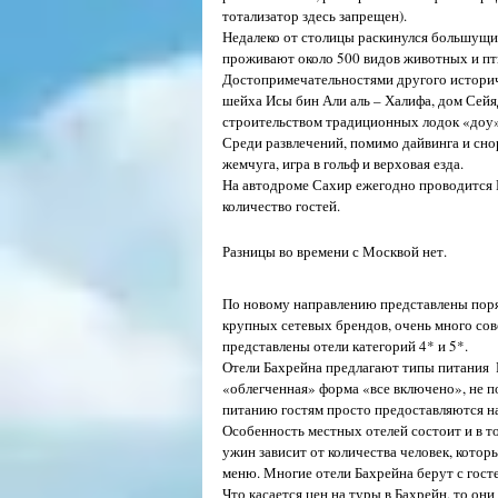
тотализатор здесь запрещен).
Недалеко от столицы раскинулся большущий
проживают около 500 видов животных и пти
Достопримечательностями другого историче
шейха Исы бин Али аль – Халифа, дом Сейя
строительством традиционных лодок «доу»
Среди развлечений, помимо дайвинга и снор
жемчуга, игра в гольф и верховая езда.
На автодроме Сахир ежегодно проводится Г
количество гостей.
ВРЕМЯ
Разницы во времени с Москвой нет.
СКОЛЬКО СТОЯТ ТУРЫ В Б
По новому направлению представлены поряд
крупных сетевых брендов, очень много сов
представлены отели категорий 4* и 5*.
Отели Бахрейна предлагают типы питания  B
«облегченная» форма «все включено», не 
питанию гостям просто предоставляются на
Особенность местных отелей состоит и в то
ужин зависит от количества человек, которы
меню. Многие отели Бахрейна берут с гост
Что касается цен на туры в Бахрейн, то он