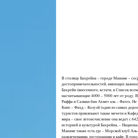
ДОСТОПРИМЕЧАТЕЛЬНОСТИ
В столице Бахрейна – городе Манаме – со
достопримечательностей, имеющих важное 
Бахрейн (внесенного, кстати, в Список вс
насчитывающие 4000 – 5000 лет от роду. 
Риффа и Салман бин Ахмет аль – Фатех. Не
Кинг – Фахд – Козуэй (один из самых доро
туристов привлекают также мечети и Кафед
мира – свое летоисчисление она ведет с 642
историей и культурой Бахрейна, – Национа
Манаме также есть где – Морской клуб Аль
развлечениями, ресторанами и кафе. В горо