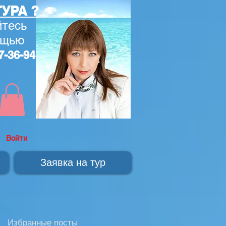
УРА ?
тесь
ощью
7-36-94
Войти
Заявка на тур
Избранные посты