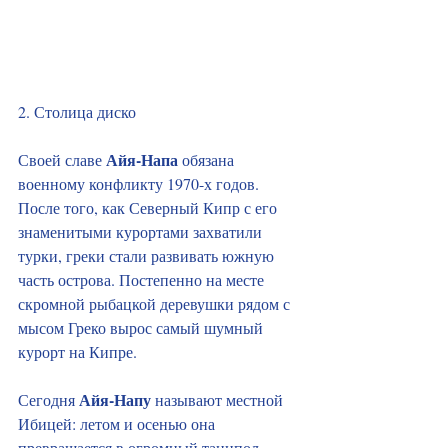
2. Столица диско
Айя‑Напа
Своей славе
 обязана 
военному конфликту 1970-х годов. 
После того, как Северный Кипр с его 
знаменитыми курортами захватили 
турки, греки стали развивать южную 
часть острова. Постепенно на месте 
скромной рыбацкой деревушки рядом с 
мысом Греко вырос самый шумный 
курорт на Кипре.
Айя‑Напу
Сегодня 
 называют местной 
Ибицей: летом и осенью она 
превращается в огромный танцпол. 