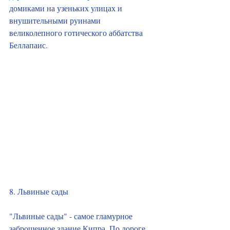
домиками на узеньких улицах и 
внушительными руинами 
великолепного готического аббатства 
Беллапаис.
8. Львиные сады
"Львиные сады" - самое гламурное 
заброшенное здание Кипра. По дороге 