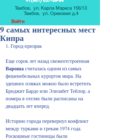
+7(961) 037-36-94
Тамбов, ул. Карла Маркса 156/13
Тамбов, ул. Ореховая д.4
Войти
9 cамых интересных мест
Кипра
1. Город‑призрак
Еще сорок лет назад свежеотстроенная 
Вароша
 считалась одним из самых 
фешенебельных курортов мира. На 
здешних пляжах можно было встретить 
Бриджит Бардо или Элизабет Тейлор, а 
номера в отелях были расписаны на 
двадцать лет вперед.
Историю города перевернул конфликт 
между турками и грекам 1974 года. 
Роскошные гостиницы были 