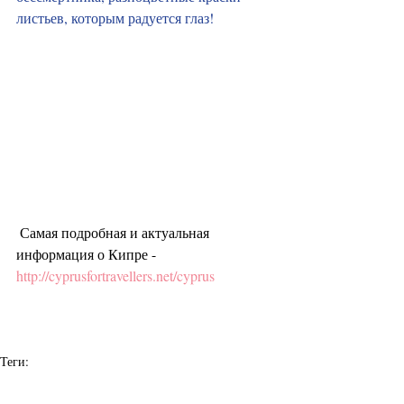
листьев, которым радуется глаз!
 Самая подробная и актуальная 
информация о Кипре - 
http://cyprusfortravellers.net/cyprus 
Теги:
Кипр
туры на Кипр
Кипр из Тамбова
Достопримечательности Кипра